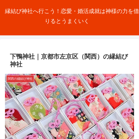
縁結び神社へ行こう！恋愛・婚活成就は神様の力を借
りるとうまくいく
下鴨神社｜京都市左京区（関西）の縁結び
神社
関西の縁結び神社