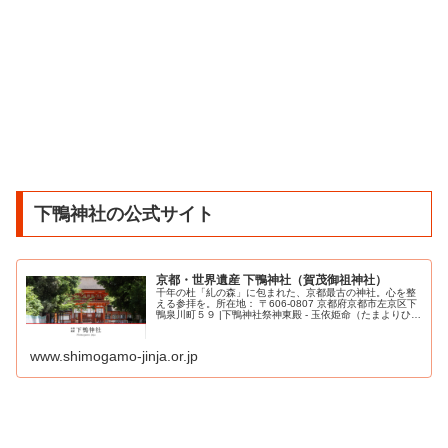
下鴨神社の公式サイト
京都・世界遺産 下鴨神社（賀茂御祖神社）
千年の杜「糺の森」に包まれた、京都最古の神社。心を整
える参拝を。所在地： 〒606-0807 京都府京都市左京区下
鴨泉川町５９ |下鴨神社祭神東殿 - 玉依姫命（たまよりひめ
のみこと）。賀茂別雷命（上賀茂神社の祭神）の母。西殿
- 賀茂建角...
www.shimogamo-jinja.or.jp