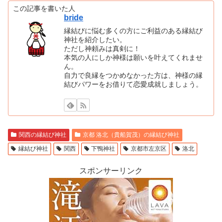
この記事を書いた人
bride
縁結びに悩む多くの方にご利益のある縁結び
神社を紹介したい。
ただし神頼みは真剣に！
本気の人にしか神様は願いを叶えてくれませ
ん。
自力で良縁をつかめなかった方は、神様の縁
結びパワーをお借りて恋愛成就しましょう。
関西の縁結び神社
京都 洛北（貴船賀茂）の縁結び神社
縁結び神社
関西
下鴨神社
京都市左京区
洛北
スポンサーリンク