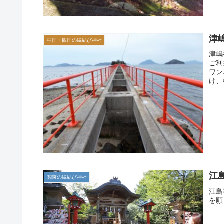
津
中国・四国の縁結び神社
津嶋
ご利
ワン
け、
江
関東の縁結び神社
江島
を願