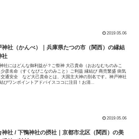
2019.05.06
戸神社（かんべ）｜兵庫県たつの市（関西）の縁結
神社
神社にはどんな御利益が？ご祭神 大己貴命（おおなむちのみこ
 少彦名命（すくなびこなのみこと）ご利益 縁結び 商売繁盛 病気
 交通安全 など大己貴命とは、大国主大神の別名です。神戸神社
結びワンポイントアドバイスココに注目！お清...
2019.05.06
合神社 / 下鴨神社の摂社｜京都市北区（関西）の美