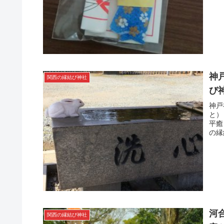
神
関西の縁結び神社
び
神戸
と）
平癒
の縁
河
関西の縁結び神社