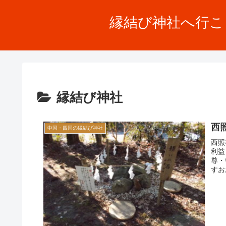
縁結び神社へ行こ
縁結び神社
西
中国・四国の縁結び神社
西照
利益
尊・
すお