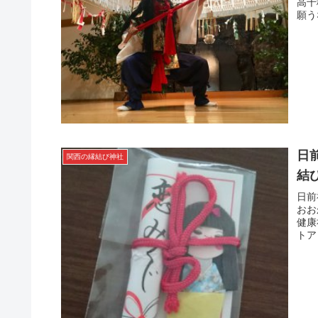
高千
願う
日
関西の縁結び神社
結
日前
おお
健康
トア