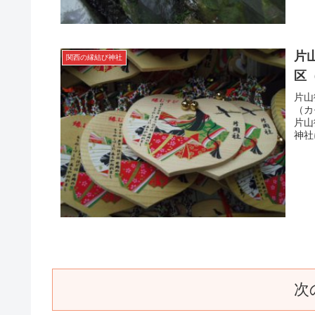
片
関西の縁結び神社
区
片山
（カ
片山
神社
次