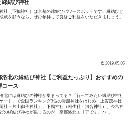
と縁結び神社
神社（下鴨神社）は京都の縁結びパワースポットです。縁結びと
成就を願うなら、ぜひ参拝して良縁ご利益をいただきましょう。
2019.05.05
都洛北の縁結び神社【ご利益たっぷり】おすすめの
拝コース
洛北には縁結びの神様が集まってる？「行ってみたい縁結び神社
ケート」で全国ランキング3位の貴船神社をはじめ、上賀茂神社
岡社＝片山御子神社）、下鴨神社（相生社・河合神社）、今宮神
どの縁結び神社が集まるのが、京都洛北エリアです。ハ...