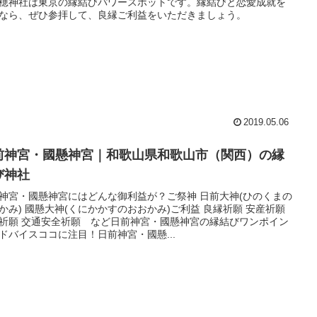
穂神社は東京の縁結びパワースポットです。縁結びと恋愛成就を
なら、ぜひ参拝して、良縁ご利益をいただきましょう。
2019.05.06
前神宮・國懸神宮｜和歌山県和歌山市（関西）の縁
び神社
神宮・國懸神宮にはどんな御利益が？ご祭神 日前大神(ひのくまの
かみ) 國懸大神(くにかかすのおおかみ)ご利益 良縁祈願 安産祈願
祈願 交通安全祈願 など日前神宮・國懸神宮の縁結びワンポイン
ドバイスココに注目！日前神宮・國懸...